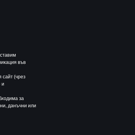
оставим
никация във
 сайт (чрез
 и
бходима за
ни, данъчни или