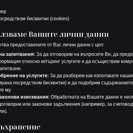
мер
средством бисквитки (cookies)
ползваме Вашите лични данни
отва предоставените от Вас лични данни с цел:
на запитвания:
За да отговорим на въпросите Ви, да пред
ормация относно кетъринг услугите и да осъществим кому
запитване.
брение на услугите:
За да разберем как използвате нашия
рана посредством бисквитки) и да подобрим съдържанието
е му.
законови изисквания:
Обработката на Вашите данни е нео
договорни или законови задължения (например, за счетовод
ли).
 съхранение