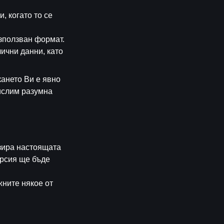
, когато то се
използван формат.
ични данни, като
кането Ви е явно
ислим разумна
изира настоящата
ерсия ще бъде
жните някое от