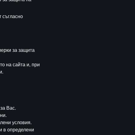
т съгласно
ерки за защита
о на сайта и, при
и.
за Вас.
ни.
лени условия.
и в определени