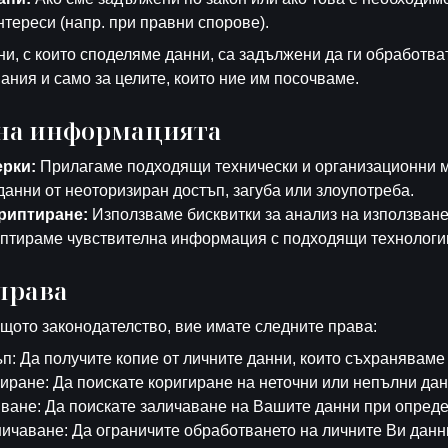
тереси (напр. при правни спорове).
ни, с които споделяме данни, са задължени да ги обработва
ания и само за целите, които ние им посочваме.
 на информацията
ерки:
Прилагаме подходящи технически и организационни м
анни от неоторизиран достъп, загуба или злоупотреба.
криптиране:
Използваме бисквитки за анализ на използванет
иптираме чувствителна информация с подходящи технологи
права
щото законодателство, вие имате следните права:
п: Да получите копие от личните данни, които съхраняваме 
иране: Да поискате коригиране на неточни или непълни дан
ване: Да поискате заличаване на Вашите данни при опреде
ичаване: Да ограничите обработването на личните Ви данн