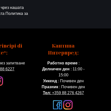
 чрез нашата
ата Политика за
incipi di
Кантина
e“:
Интерпред:
рез запитване
Работно време
:
688 6227
Делничен ден
: 11:00 -
15:00
Уикенд
: Почивен ден
Празник
: Почивен ден
Тел:
+359 88 276 4267