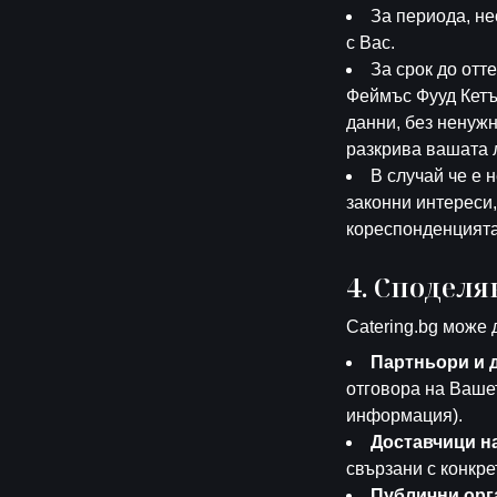
За периода, н
с Вас.
За срок до отт
Феймъс Фууд Кетъ
данни, без ненужн
разкрива вашата л
В случай че е 
законни интереси
кореспонденцията
4. Споделя
Catering.bg може 
Партньори и д
отговора на Ваше
информация).
Доставчици на
свързани с конкре
Публични орг