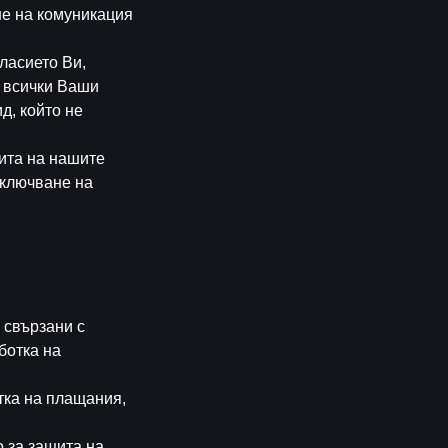
не на комуникация
гласието Ви,
 всички Ваши
д, който не
ита на нашите
иключване на
 свързани с
ботка на
тка на плащания,
 за защита на