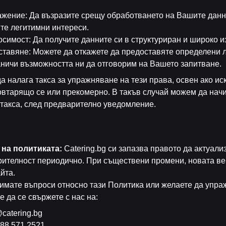
жение: Да възразите срещу обработването на Вашите данни
те легитимни интереси.
симост: Да получите данните си в структуриран и широко 
ставяне: Можете да откажете да предоставяте определени л
аничи възможността ни да отговорим на Вашето запитване.
да налага такса за упражняване на тези права, освен ако ис
овтарящо се или прекомерно. В такъв случай можем да нач
такса, след предварително уведомление.
 на политиката:
Catering.bg си запазва правото да актуал
рителност периодично. При съществени промени, новата в
йта.
имате въпроси относно тази Политика или желаете да упра
е да се свържете с нас на:
catering.bg
88 571 2521