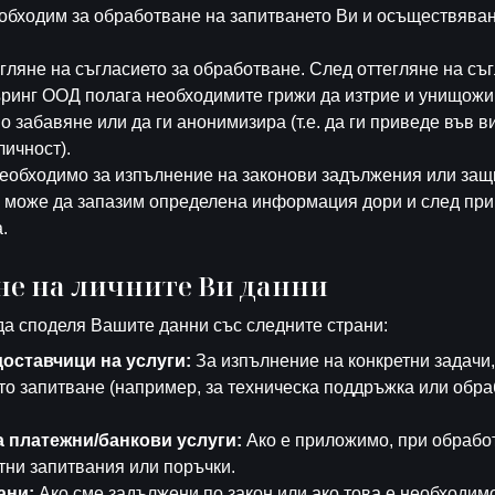
еобходим за обработване на запитването Ви и осъществява
егляне на съгласието за обработване. След оттегляне на съ
ринг ООД полага необходимите грижи да изтрие и унищожи
о забавяне или да ги анонимизира (т.е. да ги приведе във ви
ичност).
необходимо за изпълнение на законови задължения или защ
, може да запазим определена информация дори и след пр
.
не на личните Ви данни
да споделя Вашите данни със следните страни:
оставчици на услуги:
За изпълнение на конкретни задачи,
то запитване (например, за техническа поддръжка или обра
 платежни/банкови услуги:
Ако е приложимо, при обрабо
тни запитвания или поръчки.
ани:
Ако сме задължени по закон или ако това е необходимо