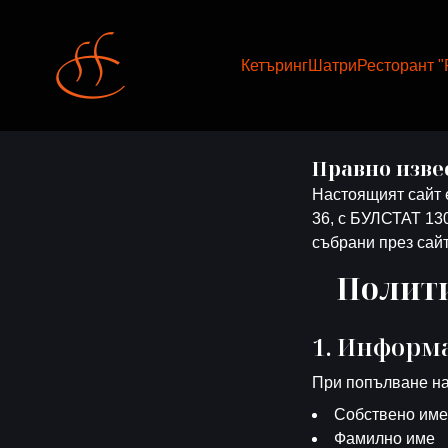
Кетъринг
Шатри
Ресторант "P
Правно изве
Настоящият сайт 
36, с БУЛСТАТ 130
събрани през сайт
Полити
1. Информа
При попълване на 
Собствено име
Фамилно име