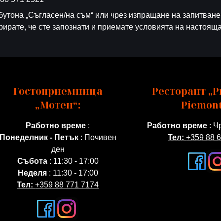
бутона „Съгласен/на съм“ или чрез изпращане на запитване
рирате, че сте запознати и приемате условията на настоящ
Гостоприемница
Ресторант „Pr
„Мотен“:
Piemont
Работно време
:
Работно време
: Ч
Понеделник - Петък
: Почивен
Тел:
+359 88 
ден
Събота
: 11:30 - 17:00
Неделя
: 11:30 - 17:00
Тел:
+359 88 771 7174