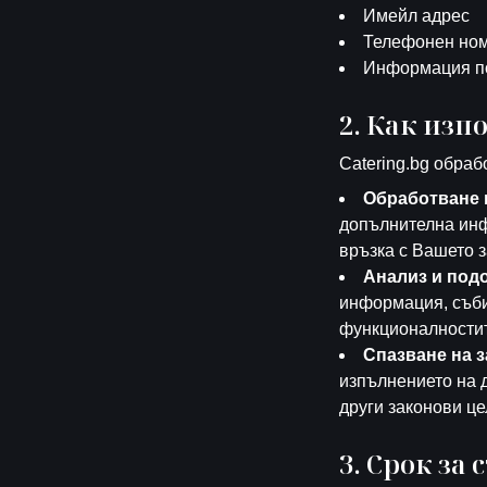
Имейл адрес
Телефонен но
Информация по
2. Как из
Catering.bg обраб
Обработване 
допълнителна инф
връзка с Вашето 
Анализ и подо
информация, съби
функционалностит
Спазване на 
изпълнението на 
други законови це
3. Срок за