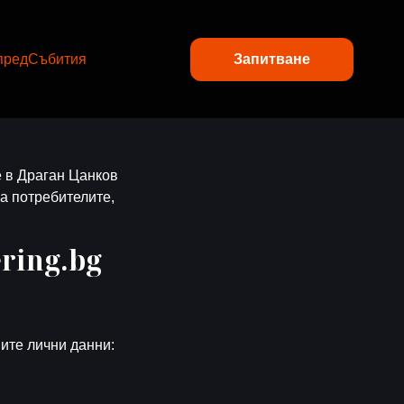
пред
Събития
Запитване
 в Драган Цанков
а потребителите,
ring.bg
ите лични данни: