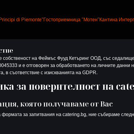
rincipi di Piemonte"
Гостоприемница "Мотен"
Кантина Интер
стие
е собственост на Феймъс Фууд Кетъринг ООД, със седалище
045333 и е отговорен за обработването на личните данни н
а, в съответствие с изискванията на GDPR.
ка за поверителност на cate
ция, която получаваме от Вас
формата за запитвания на catering.bg, ние събираме следн