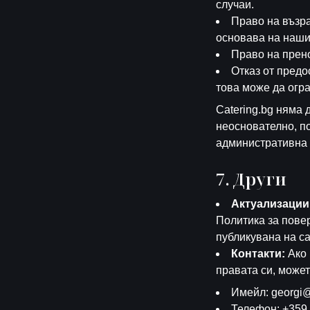
случаи.
Право на възра
основава на наши
Право на прено
Отказ от предо
това може да огр
Catering.bg няма 
неоснователно, п
административна 
7. Други
Актуализации
Политика за пове
публикувана на са
Контакти:
Ако 
правата си, может
Имейл: georgi@
Телефон: +359 