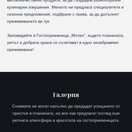
висококачествени продукти, за да създадем разнообразни
кулинарни изкушения. Менюто ни предлага специалитети и
сезонни предложения, подбрани с грижа, за да допълнят
преживяването ви тук.
Заповядайте в Гостоприемница „Мотен“, където планината,
уютът и добрата храна се съчетават в едно незабравимо
преживяване!
Галерия
Снимките не могат напълно да предадат усещането от
престоя в планината, но все пак предлагат поглед към
уютната атмосфера и красотата на гостоприемницата.