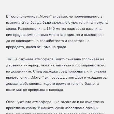
В Гостоприемница „Мотен“ вярваме, че преживяването в
планината трябва да бъде съчетано с уют, топлина и вкусна
храна. Разположени на 1940 метра надморска височина,
ние предлагаме не само място за отдих, но и възможност
да се насладите на спокойствието и красотата на
природата, далеч от шума на града.
Тук ще откриете атмосфера, която съчетава топлината на
дървения интериор, уюта на камината и гостоприемството
на домакините. След разходка сред природата или снежни
приключения, „Мотен“ ви посреща с комфорт и усещане за
домашна обстановка, където времето тече по-бавно, а
всеки миг се превръща в наслада.
Освен уютната атмосфера, ние залагаме и на качествено
приготвена храна. В нашата кухня използваме свежи и